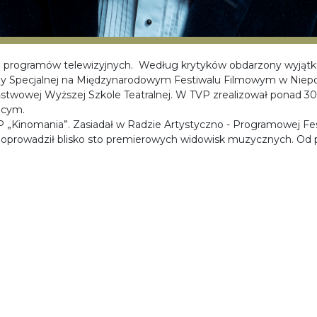
ych programów telewizyjnych. Według krytyków obdarzony wyjąt
dy Specjalnej na Międzynarodowym Festiwalu Filmowym w Niepok
ństwowej Wyższej Szkole Teatralnej. W TVP zrealizował ponad 3
ącym.
 „Kinomania”. Zasiadał w Radzie Artystyczno - Programowej Fest
poprowadził blisko sto premierowych widowisk muzycznych. Od pi