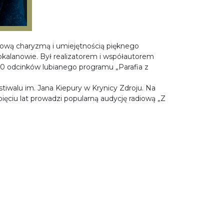
kową charyzmą i umiejętnością pięknego
alanowie. Był realizatorem i współautorem
00 odcinków lubianego programu „Parafia z
iwalu im. Jana Kiepury w Krynicy Zdroju. Na
ęciu lat prowadzi popularną audycję radiową „Z