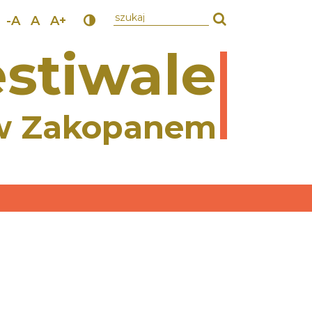
wpisz szukany tekst
-A
A
A+
stiwale
w Zakopanem