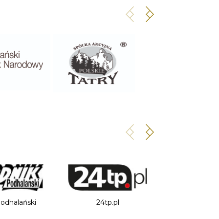
odhalański
24tp.pl
Podhale