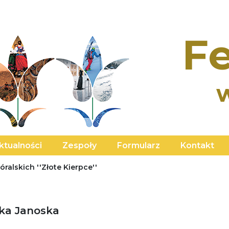
Fe
ktualności
Zespoły
Formularz
Kontakt
ralskich ''Złote Kierpce''
ka Janoska