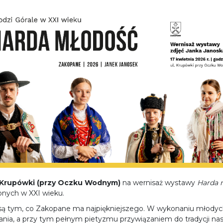
l. Krupówki (przy Oczku Wodnym)
na wernisaż wystawy
Harda 
zonych w XXI wieku.
c są tym, co Zakopane ma najpiękniejszego. W wykonaniu młodych
ia, a przy tym pełnym pietyzmu przywiązaniem do tradycji na