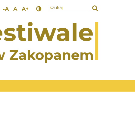
wpisz szukany tekst
-A
A
A+
stiwale
w Zakopanem