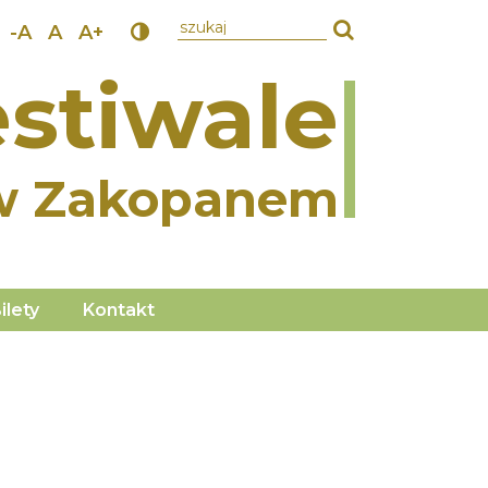
wpisz szukany tekst
-A
A
A+
stiwale
w Zakopanem
ilety
Kontakt