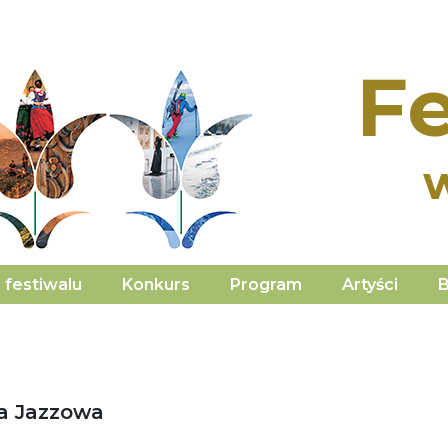
Fe
 festiwalu
Konkurs
Program
Artyści
B
a Jazzowa