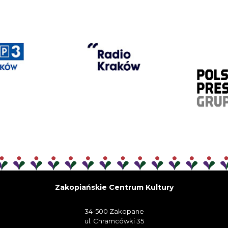
Zakopiańskie Centrum Kultury
34-500 Zakopane
ul. Chramcówki 35