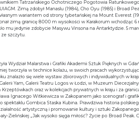
townikiem Tatrzańskiego Ochotniczego Pogotowia Ratunkowego z
IAGM. Zimą zdobył Manaslu (1984), Cho Oyu (1985) i Broad Peak
 własnym wariantem od strony tybetańskiej na Mount Everest (1
konał zimą granicę 8000 m wysokości w Karakorum wchodząc 6
ło mu jedynie zdobycie Masywu Vinsona na Antarktydzie. 5 marc
 ze szczytu.
ńczyła Wydział Malarstwa i Grafiki Akademii Sztuk Pięknych w Gda
ętniej tworzyła w technice kolażu, w swoich pracach wykorzystują
 znalazło się wiele wystaw zbiorowych i indywidualnych w kraju i 
alerii Yam, Galerii Teatru Logos w Łodzi, w Muzeum Diecezjaln
a Krzeptówkach oraz w kolekcjach prywatnych w kraju i za grani
ława Ignacego Witkiewicza w Zakopanem jako scenograf i grafik. 
 do spektaklu Gombica Staska Kubina. Prawdziwa historia polskie
działalność artystyczną i promowanie kultury i sztuki Zakopan
bały-Zielińskiej „Jak wysoko sięga miłość? Życie po Broad Peak.