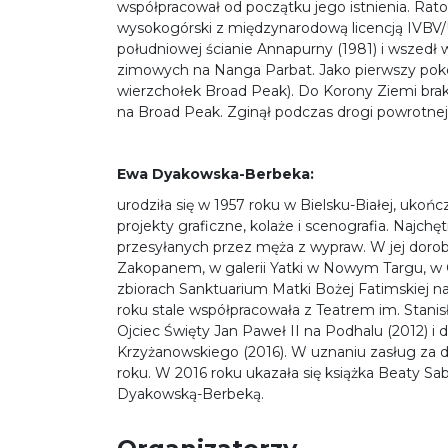
współpracował od początku jego istnienia. Ra
wysokogórski z międzynarodową licencją IVBV/U
południowej ścianie Annapurny (1981) i wszedł
zimowych na Nanga Parbat. Jako pierwszy po
wierzchołek Broad Peak). Do Korony Ziemi brak
na Broad Peak. Zginął podczas drogi powrotnej
Ewa Dyakowska-Berbeka:
urodziła się w 1957 roku w Bielsku-Białej, uko
projekty graficzne, kolaże i scenografia. Najch
przesyłanych przez męża z wypraw. W jej dorobku
Zakopanem, w galerii Yatki w Nowym Targu, w G
zbiorach Sanktuarium Matki Bożej Fatimskiej n
roku stale współpracowała z Teatrem im. Stanis
Ojciec Święty Jan Paweł II na Podhalu (2012) i
Krzyżanowskiego (2016). W uznaniu zasług za 
roku. W 2016 roku ukazała się książka Beaty Sa
Dyakowską-Berbeką.