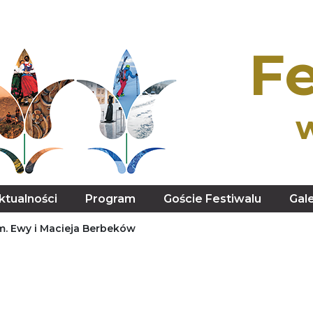
Fe
ktualności
Program
Goście Festiwalu
Gale
 im. Ewy i Macieja Berbeków