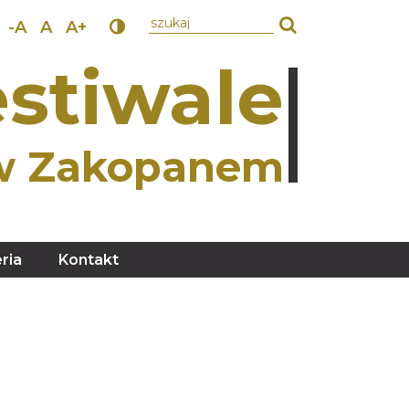
wpisz szukany tekst
-A
A
A+
stiwale
w Zakopanem
ria
Kontakt