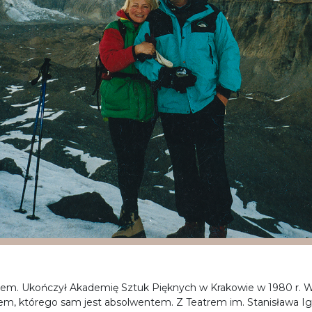
panem. Ukończył Akademię Sztuk Pięknych w Krakowie w 1980 r. 
em, którego sam jest absolwentem. Z Teatrem im. Stanisława 