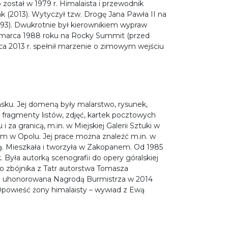
ostał w 1979 r. Himalaista i przewodnik
 (2013). Wytyczył tzw. Drogę Jana Pawła II na
993). Dwukrotnie był kierownikiem wypraw
 marca 1988 roku na Rocky Summit (przed
a 2013 r. spełnił marzenie o zimowym wejściu
ńsku. Jej domeną były malarstwo, rysunek,
c fragmenty listów, zdjęć, kartek pocztowych
za granicą, m.in. w Miejskiej Galerii Sztuki w
ym w Opolu. Jej prace można znaleźć m.in. w
cą. Mieszkała i tworzyła w Zakopanem. Od 1985
Była autorką scenografii do opery góralskiej
go zbójnika z Tatr autorstwa Tomasza
ego uhonorowana Nagrodą Burmistrza w 2014
 Opowieść żony himalaisty – wywiad z Ewą