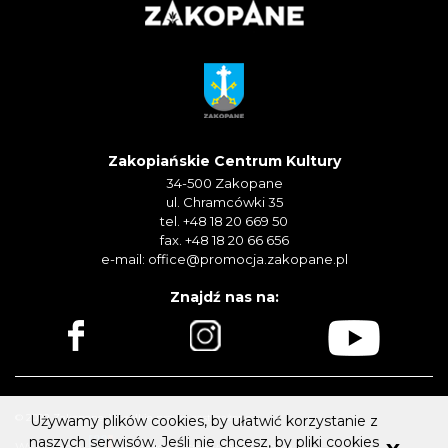
Zakopiańskie Centrum Kultury
34-500 Zakopane
ul. Chramcówki 35
tel. +48 18 20 669 50
fax. +48 18 20 66 656
e-mail:
office@promocja.zakopane.pl
Znajdź nas na:
© 2022 Zakopane. Wszelkie prawa zastrzeżone.
Używamy plików cookies, by ułatwić korzystanie z
naszych serwisów. Jeśli nie chcesz, by pliki cookies
Wykonanie
Aplikacje i strony internetowe