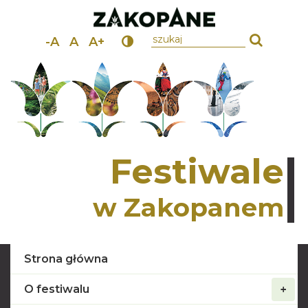
wpisz szukany tekst
-A
A
A+
Festiwale
w Zakopanem
Strona główna
O festiwalu