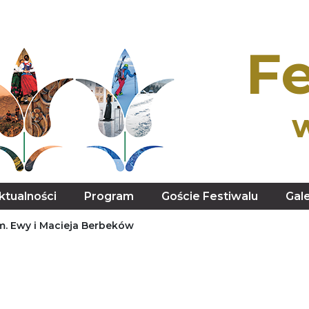
Fe
ktualności
Program
Goście Festiwalu
Gale
 im. Ewy i Macieja Berbeków