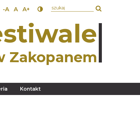
wpisz szukany tekst
-A
A
A+
stiwale
w Zakopanem
ria
Kontakt