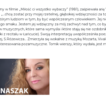
y w filmie „Miłość ci wszystko wybaczy” (1981), zaśpiewała arię
 „...chcę zostać przy mojej rzetelnej, głębokiej wdzięczności za t
którym ludziom w tym, by być współczesnym człowiekiem. Jej nie
ego smaku. Jestem jej wdzięczny za mój zachwyt nad tym, co b
 muzycznych, które sama wymyśla i które stają się nie ozdobnik
rki z recitalu w Łańcucie). Swoją interpretacją uwspółcześniła p
j, S.Różewicza… Zmierzyła się wokalnie z muzyką Mozarta, Viva
ainteresowania pozamuzyczne. Tomik wierszy, który wydała, je