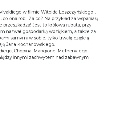
 Vivaldiego w filmie Witolda Leszczyńskiego „
o, co ona robi. Za co? Na przykład za wspaniałą
 przeszkadza! Jest to królowa rubata, przy
ym nazwał gospodarką wdziękiem, a także za
ami samymi w sobie, tylko trwałą częścią
oezję Jana Kochanowskiego.
ldiego, Chopina, Mangione, Metheny-ego,
st między innymi zachwytem nad zabawnymi