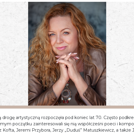
ą drogę artystyczną rozpoczęła pod koniec lat 70. Często podkreśl
amym początku zainteresowali się nią współcześni poeci i kompoz
z Kofta, Jeremi Przybora, Jerzy „Duduś” Matuszkiewicz, a także 