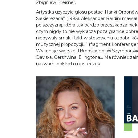
Zbigniew Preisner.
Artystka użyczyła głosu postaci Hanki Ordonówn
Siekierezada” (1985). Aleksander Bardini mawiał:
polszczyznę, która tak bardzo przeszkadza nie
czym nigdy to nie wykracza poza granice dobr
niebywały smak i takt w stosowaniu ozdobników
muzycznej propozycji...” (fragment konferansje
Wykonuje wiersze J.Brodskiego, W.Szymborskie
Davis-a, Gershwina, Ellingtona… Ma również z
nazwami polskich miasteczek.