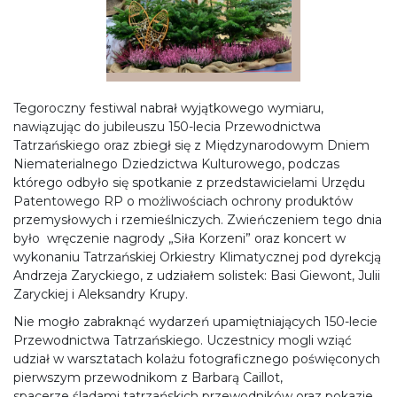
Tegoroczny festiwal nabrał wyjątkowego wymiaru,
nawiązując do jubileuszu 150-lecia Przewodnictwa
Tatrzańskiego oraz zbiegł się z Międzynarodowym Dniem
Niematerialnego Dziedzictwa Kulturowego, podczas
którego odbyło się spotkanie z przedstawicielami Urzędu
Patentowego RP o możliwościach ochrony produktów
przemysłowych i rzemieślniczych. Zwieńczeniem tego dnia
było wręczenie nagrody „Siła Korzeni” oraz koncert w
wykonaniu Tatrzańskiej Orkiestry Klimatycznej pod dyrekcją
Andrzeja Zaryckiego, z udziałem solistek: Basi Giewont, Julii
Zaryckiej i Aleksandry Krupy.
Nie mogło zabraknąć wydarzeń upamiętniających 150-lecie
Przewodnictwa Tatrzańskiego. Uczestnicy mogli wziąć
udział w warsztatach kolażu fotograficznego poświęconych
pierwszym przewodnikom z Barbarą Caillot,
spacerze śladami tatrzańskich przewodników oraz pokazie