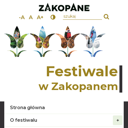
wpisz szukany tekst
-A
A
A+
Festiwale
w Zakopanem
Strona główna
O festiwalu