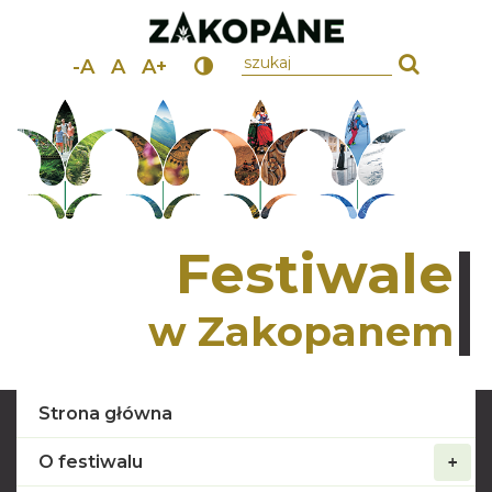
wpisz szukany tekst
-A
A
A+
Festiwale
w Zakopanem
Strona główna
O festiwalu