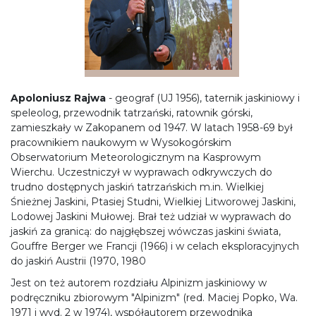
Apoloniusz Rajwa
- geograf (UJ 1956), taternik jaskiniowy i
speleolog, przewodnik tatrzański, ratownik górski,
zamieszkały w Zakopanem od 1947. W latach 1958-69 był
pracownikiem naukowym w Wysokogórskim
Obserwatorium Meteorologicznym na Kasprowym
Wierchu. Uczestniczył w wyprawach odkrywczych do
trudno dostępnych jaskiń tatrzańskich m.in. Wielkiej
Śnieżnej Jaskini, Ptasiej Studni, Wielkiej Litworowej Jaskini,
Lodowej Jaskini Mułowej. Brał też udział w wyprawach do
jaskiń za granicą: do najgłębszej wówczas jaskini świata,
Gouffre Berger we Francji (1966) i w celach eksploracyjnych
do jaskiń Austrii (1970, 1980
Jest on też autorem rozdziału Alpinizm jaskiniowy w
podręczniku zbiorowym "Alpinizm" (red. Maciej Popko, Wa.
1971 i wyd. 2 w 1974), współautorem przewodnika