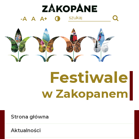
wpisz szukany tekst
-A
A
A+
Festiwale
w Zakopanem
Strona główna
Aktualności