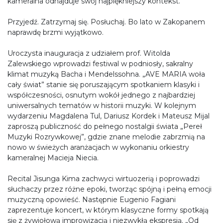
kameralna odnajduje swój najpiękniejszy kontekst.
Przyjedź. Zatrzymaj się. Posłuchaj. Bo lato w Zakopanem
naprawdę brzmi wyjątkowo.
Uroczysta inauguracja z udziałem prof. Witolda
Zalewskiego wprowadzi festiwal w podniosły, sakralny
klimat muzyką Bacha i Mendelssohna. „AVE MARIA woła
cały świat” stanie się poruszającym spotkaniem klasyki i
współczesności, osnutym wokół jednego z najbardziej
uniwersalnych tematów w historii muzyki. W kolejnym
wydarzeniu Magdalena Tul, Dariusz Kordek i Mateusz Mijal
zaproszą publiczność do pełnego nostalgii świata „Pereł
Muzyki Rozrywkowej”, gdzie znane melodie zabrzmią na
nowo w świeżych aranżacjach w wykonaniu orkiestry
kameralnej Macieja Niecia.
Recital Jisunga Kima zachwyci wirtuozerią i poprowadzi
słuchaczy przez różne epoki, tworząc spójną i pełną emocji
muzyczną opowieść. Następnie Eugenio Fagiani
zaprezentuje koncert, w którym klasyczne formy spotkają
się z żywiołową improwizacją i niezwykłą ekspresją. „Od