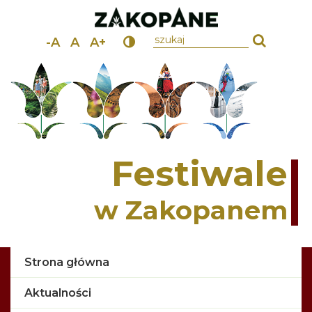
wpisz szukany tekst
-A
A
A+
Festiwale
w Zakopanem
Strona główna
Aktualności