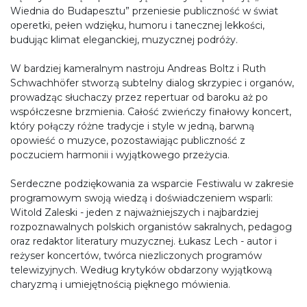
Wiednia do Budapesztu” przeniesie publiczność w świat
operetki, pełen wdzięku, humoru i tanecznej lekkości,
budując klimat eleganckiej, muzycznej podróży.
W bardziej kameralnym nastroju Andreas Boltz i Ruth
Schwachhöfer stworzą subtelny dialog skrzypiec i organów,
prowadząc słuchaczy przez repertuar od baroku aż po
współczesne brzmienia. Całość zwieńczy finałowy koncert,
który połączy różne tradycje i style w jedną, barwną
opowieść o muzyce, pozostawiając publiczność z
poczuciem harmonii i wyjątkowego przeżycia.
Serdeczne podziękowania za wsparcie Festiwalu w zakresie
programowym swoją wiedzą i doświadczeniem wsparli:
Witold Zaleski - jeden z najważniejszych i najbardziej
rozpoznawalnych polskich organistów sakralnych, pedagog
oraz redaktor literatury muzycznej. Łukasz Lech - autor i
reżyser koncertów, twórca niezliczonych programów
telewizyjnych. Według krytyków obdarzony wyjątkową
charyzmą i umiejętnością pięknego mówienia.