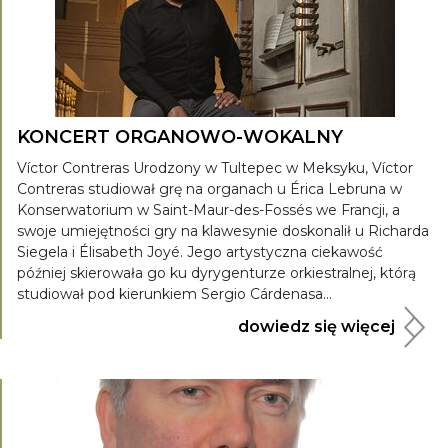
KONCERT ORGANOWO-WOKALNY
Víctor Contreras Urodzony w Tultepec w Meksyku, Víctor
Contreras studiował grę na organach u Érica Lebruna w
Konserwatorium w Saint-Maur-des-Fossés we Francji, a
swoje umiejętności gry na klawesynie doskonalił u Richarda
Siegela i Élisabeth Joyé. Jego artystyczna ciekawość
później skierowała go ku dyrygenturze orkiestralnej, którą
studiował pod kierunkiem Sergio Cárdenasa...
dowiedz się więcej