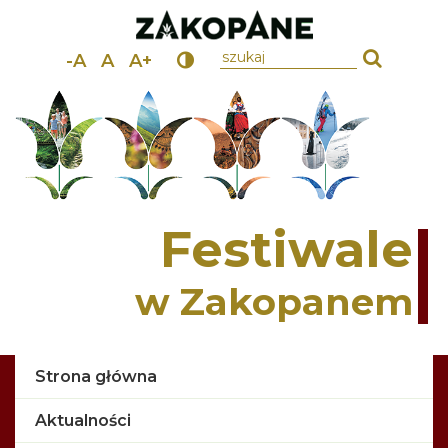
wpisz szukany tekst
-A
A
A+
Festiwale
w Zakopanem
Strona główna
Aktualności