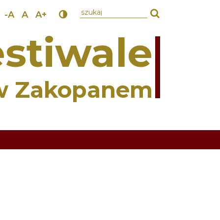
wpisz szukany tekst
-A
A
A+
stiwale
w Zakopanem