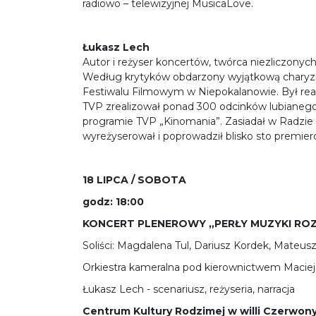
radiowo – telewizyjnej MusicaLove.
Łukasz Lech
Autor i reżyser koncertów, twórca niezliczony
Według krytyków obdarzony wyjątkową charyzm
Festiwalu Filmowym w Niepokalanowie. Był real
TVP zrealizował ponad 300 odcinków lubianego
programie TVP „Kinomania”. Zasiadał w Radzie 
wyreżyserował i poprowadził blisko sto premi
18 LIPCA / SOBOTA
godz: 18:00
KONCERT PLENEROWY „PERŁY MUZYKI R
Soliści: Magdalena Tul, Dariusz Kordek, Mateusz
Orkiestra kameralna pod kierownictwem Maciej
Łukasz Lech - scenariusz, reżyseria, narracja
Centrum Kultury Rodzimej w willi Czerwon