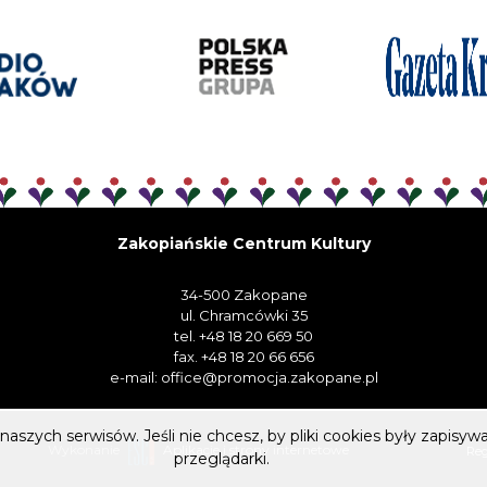
Zakopiańskie Centrum Kultury
34-500 Zakopane
ul. Chramcówki 35
tel. +48 18 20 669 50
fax. +48 18 20 66 656
e-mail:
office@promocja.zakopane.pl
naszych serwisów. Jeśli nie chcesz, by pliki cookies były zapis
Wykonanie
Aplikacje i strony internetowe
Re
przeglądarki.