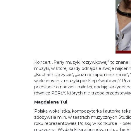
Koncert „Perły muzyki rozrywkowej” to znane i
muzyki, w której każdy odnajdzie swoje najcen
„Kocham cię życie”, „Już nie zapomnisz mnie”, ”N
wiele innych z muzyki polskiej i światowej? Pr
przesłanie o nadziei i miłości, dodają skrzyde
również PERŁY, których nie trzeba przedstawia
Magdalena Tul
Polska wokalistka, kompozytorka i autorka teks
zdobywała m.in. w teatrach muzycznych Studio B
roku reprezentowała Polskę w Konkursie Piose
muzyczną. Wydała kilka albumów, m.in. „The Vict