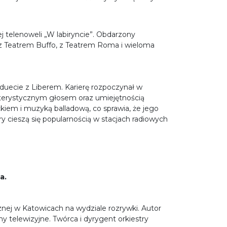
ej telenoweli „W labiryncie”. Obdarzony
y z Teatrem Buffo, z Teatrem Roma i wieloma
duecie z Liberem. Karierę rozpoczynał w
rakterystycznym głosem oraz umiejętnością
kiem i muzyką balladową, co sprawia, że jego
y cieszą się popularnością w stacjach radiowych
a.
znej w Katowicach na wydziale rozrywki. Autor
 telewizyjne. Twórca i dyrygent orkiestry