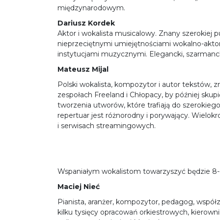
międzynarodowym.
Dariusz Kordek
Aktor i wokalista musicalowy. Znany szerokiej pu
nieprzeciętnymi umiejętnościami wokalno-aktor
instytucjami muzycznymi. Elegancki, szarmanck
Mateusz Mijal
Polski wokalista, kompozytor i autor tekstów, 
zespołach Freeland i Chłopacy, by później skupi
tworzenia utworów, które trafiają do szerokieg
repertuar jest różnorodny i porywający. Wielok
i serwisach streamingowych.
Wspaniałym wokalistom towarzyszyć będzie 8
Maciej Nieć
Pianista, aranżer, kompozytor, pedagog, współ
kilku tysięcy opracowań orkiestrowych, kierown