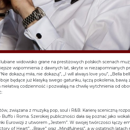
 lubiane widowisko grane na prestiżowych polskich scenach muzy
niejsze wspomnienia z dawnych lat, skryte w niezapomnianych pr
ie dokazuj miła, nie dokazuj”, „I will always love you”, „Bella b
zeboje będące już klasyką swego gatunku, łączą pokolenia, bawią
ł na niełatwą codzienność i pozwalają na chwilę wytchnienia od 
ć:
tów, związana z muzyką pop, soul i R&B. Karierę sceniczną rozp
uffo i Roma. Szerokiej publiczności dała się poznać jako wokali
nki Eurowizji z utworem „Jestem”. W swojej twórczości łączy e
ory of Heart”, „Brave” oraz „Mindfulness”, a w ostatnich latach 