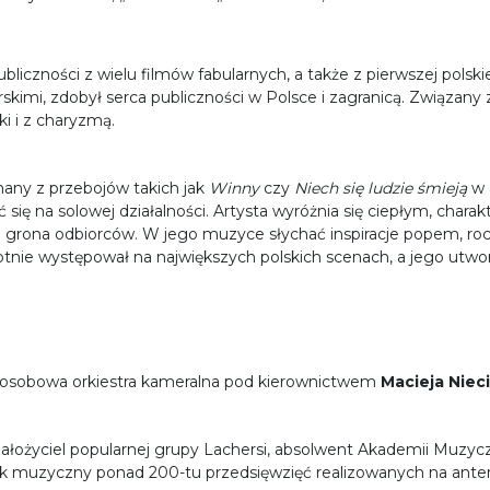
bliczności z wielu filmów fabularnych, a także z pierwszej polski
skimi, zdobył serca publiczności w Polsce i zagranicą. Związan
i i z charyzmą.
znany z przebojów takich jak
Winny
czy
Niech się ludzie śmieją
w 
ć się na solowej działalności. Artysta wyróżnia się ciepłym, cha
o grona odbiorców. W jego muzyce słychać inspiracje popem, roc
rotnie występował na największych polskich scenach, a jego utwor
-osobowa orkiestra kameralna pod kierownictwem
Macieja Nieci
założyciel popularnej grupy Lachersi, absolwent Akademii Muzyc
ik muzyczny ponad 200-tu przedsięwzięć realizowanych na anteny