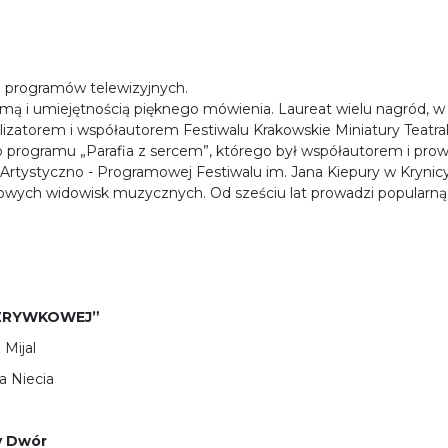
ch programów telewizyjnych.
ą i umiejętnością pięknego mówienia. Laureat wielu nagród, 
izatorem i współautorem Festiwalu Krakowskie Miniatury Teatra
 programu „Parafia z sercem”, którego był współautorem i pro
Artystyczno - Programowej Festiwalu im. Jana Kiepury w Krynicy
erowych widowisk muzycznych. Od sześciu lat prowadzi popular
OZRYWKOWEJ”
 Mijal
a Niecia
y Dwór