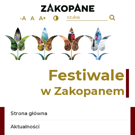
wpisz szukany tekst
-A
A
A+
Festiwale
w Zakopanem
Strona główna
Aktualności