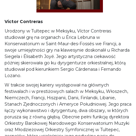
Víctor Contreras
Urodzony w Tultepec w Meksyku, Víctor Contreras
studiował grę na organach u Érica Lebruna w
Konserwatorium w Saint-Maur-des-Fossés we Francji, a
swoje umiejętności gry na klawesynie doskonalił u Richarda
Siegela i Élisabeth Joyé. Jego artystyczna ciekawość
później skierowała go ku dyrygenturze orkiestralnej, którą
studiował pod kierunkiem Sergio Cárdenasa i Fernando
Lozano.
W trakcie swojej kariery występował na głównych
festiwalach i w prestiżowych salach w Meksyku, Włoszech,
Niemczech, Francji, Hiszpanii, Danii, Finlandii, Libanie,
Stanach Zjednoczonych i Ameryce Południowej. Jego praca
łączy wykonawstwo i dyrygenturę, dwa obszary, w których
porusza się z równą głębią. Obecnie pełni funkcję dyrektora
Orkiestry Barokowej Narodowego Konserwatorium Muzyki
oraz Młodzieżowej Orkiestry Symfonicznej w Tultepec,
zespołów, które ucieleśniają jego podwójną pasję do