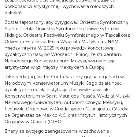
doskonałości artystycznej i wychowania młodszych
pokoleń.
Został zaproszony, aby dyrygować Orkiestrą Symfoniczną
Stanu Puebla, Orkiestrą Symfoniczną Uniwersytetu w
Hidalgo, Orkiestrą Festiwalu Symfonicznego w Tlaxcali oraz
Orkiestrą Estanislao Mejía Wydziału Muzyki na UNAM,
między innymi. W 2025 roku prowadził koncertową i
dydaktyczną trasę po Włoszech i Francji ze studentami
Narodowego Konserwatorium Muzyki, wzmacniając
artystyczne więzi między Meksykiem a Europą.
Jako pedagog, Víctor Contreras uczy gry na organach w
Narodowym Konserwatorium Muzyki. Jego działalność
dydaktyczna objęła instytucje i festiwale takie jak
Konserwatorium w Saint-Maur-des-Fossés, Wydział Muzyki
Narodowego Uniwersytetu Autonomicznego Meksyku,
Festiwale Organowe w Guadalajarze i Guanajuato, Cátedra
de Organistas de México A.C. oraz Instytut Historycznych
Organów w Oaxaca (IOHO).
Znany ze swojego zaangażowania w zachowanie i