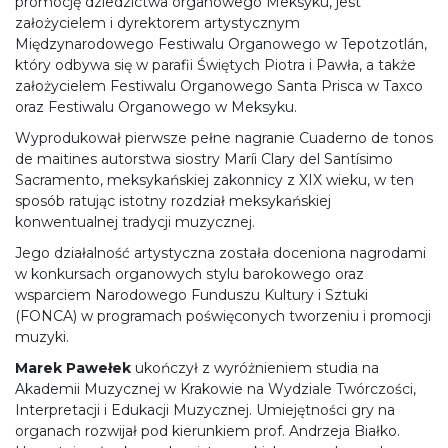
promocję dziedzictwa organowego Meksyku, jest
założycielem i dyrektorem artystycznym
Międzynarodowego Festiwalu Organowego w Tepotzotlán,
który odbywa się w parafii Świętych Piotra i Pawła, a także
założycielem Festiwalu Organowego Santa Prisca w Taxco
oraz Festiwalu Organowego w Meksyku.
Wyprodukował pierwsze pełne nagranie Cuaderno de tonos
de maitines autorstwa siostry Maríi Clary del Santísimo
Sacramento, meksykańskiej zakonnicy z XIX wieku, w ten
sposób ratując istotny rozdział meksykańskiej
konwentualnej tradycji muzycznej.
Jego działalność artystyczna została doceniona nagrodami
w konkursach organowych stylu barokowego oraz
wsparciem Narodowego Funduszu Kultury i Sztuki
(FONCA) w programach poświęconych tworzeniu i promocji
muzyki.
Marek Pawełek
ukończył z wyróżnieniem studia na
Akademii Muzycznej w Krakowie na Wydziale Twórczości,
Interpretacji i Edukacji Muzycznej. Umiejętności gry na
organach rozwijał pod kierunkiem prof. Andrzeja Białko.