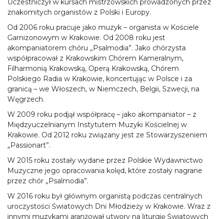
Uczestniczył w kursach mistrzowskich prowadzonych przez
znakomitych organistów z Polski i Europy.
Od 2006 roku pracuje jako muzyk – organista w Kościele
Garnizonowym w Krakowie. Od 2008 roku jest
akompaniatorem chóru „Psalmodia”. Jako chórzysta
współpracował z Krakowskim Chórem Kameralnym,
Filharmonią Krakowską, Operą Krakowską, Chórem
Polskiego Radia w Krakowie, koncertując w Polsce i za
granicą – we Włoszech, w Niemczech, Belgii, Szwecji, na
Węgrzech.
W 2009 roku podjął współpracę – jako akompaniator – z
Międzyuczelnianym Instytutem Muzyki Kościelnej w
Krakowie. Od 2012 roku związany jest ze Stowarzyszeniem
„Passionart”.
W 2015 roku zostały wydane przez Polskie Wydawnictwo
Muzyczne jego opracowania kolęd, które zostały nagrane
przez chór „Psalmodia”.
W 2016 roku był głównym organistą podczas centralnych
uroczystości Światowych Dni Młodzieży w Krakowie. Wraz z
innymi muzykami aranżował utwory na liturgię Światowych