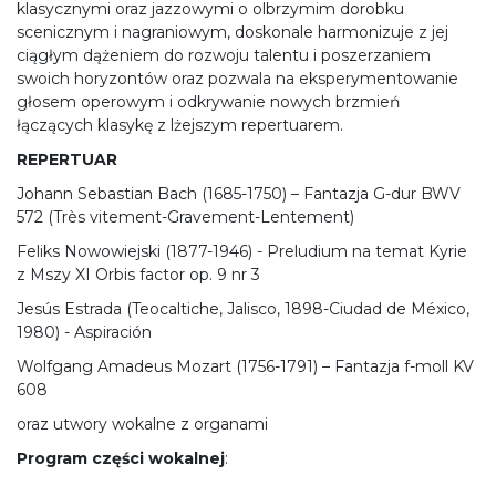
klasycznymi oraz jazzowymi o olbrzymim dorobku
scenicznym i nagraniowym, doskonale harmonizuje z jej
ciągłym dążeniem do rozwoju talentu i poszerzaniem
swoich horyzontów oraz pozwala na eksperymentowanie
głosem operowym i odkrywanie nowych brzmień
łączących klasykę z lżejszym repertuarem.
REPERTUAR
Johann Sebastian Bach (1685-1750) – Fantazja G-dur BWV
572 (Très vitement-Gravement-Lentement)
Feliks Nowowiejski (1877-1946) - Preludium na temat Kyrie
z Mszy XI Orbis factor op. 9 nr 3
Jesús Estrada (Teocaltiche, Jalisco, 1898-Ciudad de México,
1980) - Aspiración
Wolfgang Amadeus Mozart (1756-1791) – Fantazja f-moll KV
608
oraz utwory wokalne z organami
Program części wokalnej
: