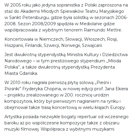
W 2005 roku jako jedyna sopranistka z Polski zaproszona na
staż do Akademii Młodych Śpiewaków Teatru Maryjskiego
w Sankt Petersburgu, gdzie była solistką w sezonach 2006-
2008. Sezon 2008/2009 spędziła w Mediolanie gdzie
współpracowała z wybitnym tenorem Raimundo Mettre.
Koncertowała w Niemczech, Słowacji, Włoszech, Rosji,
Hiszpanii, Finlandii, Szwecji, Norwegii, Szwajcarii.
Jest dwukrotną stypendystką Ministra Kultury i Dziedzictwa
Narodowego – w tym prestiżowego stypendium „Młoda
Polska”, a także dwukrotną stypendystką Prezydenta
Miasta Gdańska.
W 2010 roku nagrała pierwszą płytę solową „Pieśni i
Piosnki” Fryderyka Chopina, w nowej edycji prof. Jana Ekiera
– projektu zrealizowanego w 200. rocznicę urodzin
kompozytora, który był pierwszym nagraniem na rynku i
obejmował także trasę koncertową w wielu krajach Europy.
Artystka posiada niezwykle bogaty repertuar od wczesnego
baroku aż po współczesne kompozycje także z obszaru
muzyki filmowej. Współpraca z wybitnymi muzykami