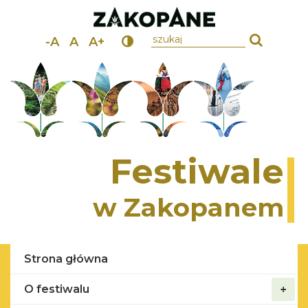
wpisz szukany tekst
-A
A
A+
Festiwale
w Zakopanem
Strona główna
O festiwalu