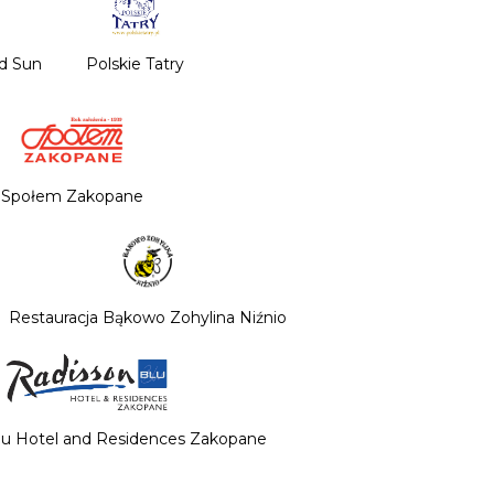
nd Sun
Polskie Tatry
Społem Zakopane
Restauracja Bąkowo Zohylina Niźnio
lu Hotel and Residences Zakopane