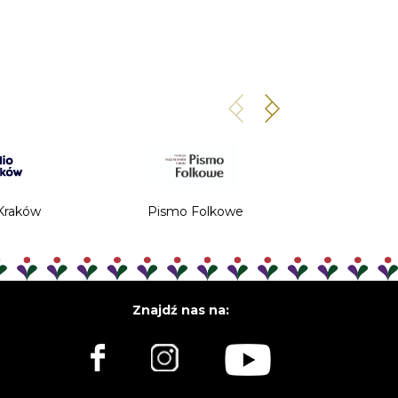
Tygodnik 
Kraków
Pismo Folkowe
Niedz
Znajdź nas na: