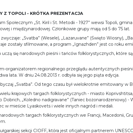
 Z TOPOLI - KRÓTKA PREZENTACJA
 Społecznym „St. Kiril i St. Metodii - 1927” wewsi Topoli, gmina
ajowej i międzynarodowej. Członkowie grupy mają od 5 do 75 lat.
zwyczaje: „Svatba” (Wesele), „Lazaruvane” (Święto Wiosny), „Ba
czaje zostały sfilmowane, a program „Ignazhden” jest co roku em
 się narodowych pieśni i tańców folklorystycznych, które są typ
em-organizatorem regionalnego przeglądu autentycznych pieśni,
wa lata. W dniu 24.08.2013 r. odbyła się jego piąta edycja.
yczaj „Svatba”. Od tego czasu był wielokrotnie emitowany w B
elu krajowych targach folklorystycznych - miasto Koprivshtitsa, 
asto Dobrich, „Koledno nadigravane” (Taniec bożonarodzeniowy) - 
c w mieście Lyaskovets i wiele innych nagród i medali.
odowych targach folklorystycznych we Francji, Macedonii, Gruz
em.
ułgarskiej sekcji CIOFF, która jest oficjalnym partnerem UNESCO