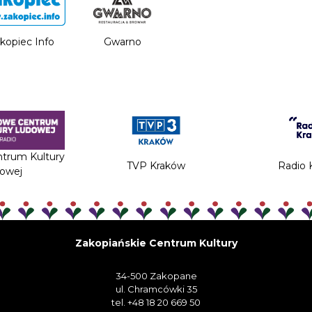
kopiec Info
Gwarno
trum Kultury
TVP Kraków
Radio 
owej
Zakopiańskie Centrum Kultury
34-500 Zakopane
ul. Chramcówki 35
tel. +48 18 20 669 50