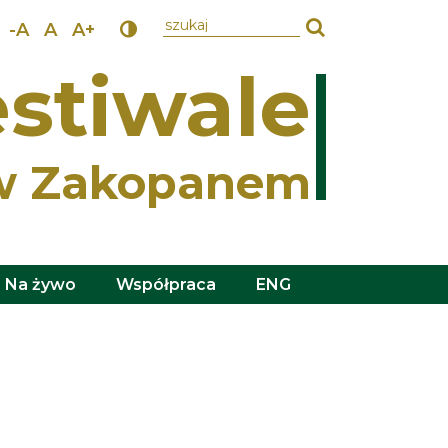
wpisz szukany tekst
-A
A
A+
stiwale
w Zakopanem
Na żywo
Współpraca
ENG