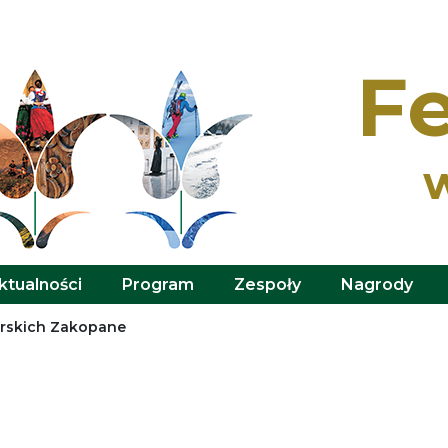
Fe
ktualności
Program
Zespoły
Nagrody
órskich Zakopane