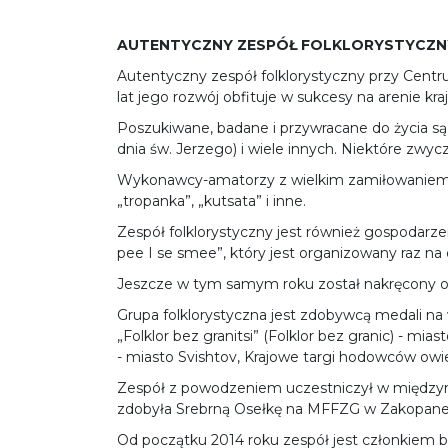
AUTENTYCZNY ZESPÓŁ FOLKLORYSTYCZNY
Autentyczny zespół folklorystyczny przy Centrum
lat jego rozwój obfituje w sukcesy na arenie kr
Poszukiwane, badane i przywracane do życia są 
dnia św. Jerzego) i wiele innych. Niektóre zwy
Wykonawcy-amatorzy z wielkim zamiłowaniem uczą
„tropanka”, „kutsata” i inne.
Zespół folklorystyczny jest również gospodarz
pee I se smee”, który jest organizowany raz na d
Jeszcze w tym samym roku został nakręcony ob
Grupa folklorystyczna jest zdobywcą medali na wi
„Folklor bez granitsi” (Folklor bez granic) - mi
- miasto Svishtov, Krajowe targi hodowców owie
Zespół z powodzeniem uczestniczył w międzynar
zdobyła Srebrną Osełkę na MFFZG w Zakopan
Od początku 2014 roku zespół jest członkiem b