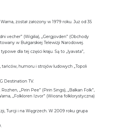
 Warna, został założony w 1979 roku. Już od 35
dni vecher” (Wigilia), „Gergjovden” (Obchody
itowany w Bułgarskiej Telewizji Narodowej.
owe dla tej części kraju. Są to „lyavata”,
 tańców, humoru i strojów ludowych „Topoli
G Destination TV.
Rozhen, „Pirin Pee” (Pirin Sings), „Balkan Folk”,
Warna, „Folkloren Izvor” (Wiosna folklorystyczna)
ji, Turcji i na Węgrzech. W 2009 roku grupa
.