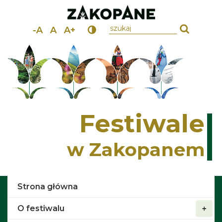
wpisz szukany tekst
-A
A
A+
Festiwale
w Zakopanem
Strona główna
O festiwalu