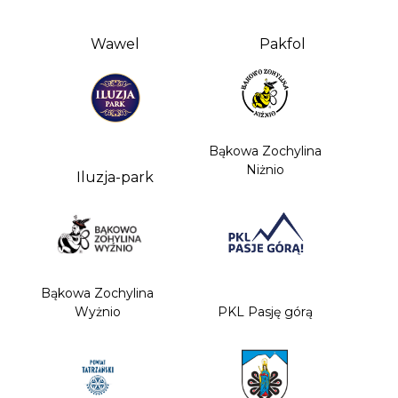
Wawel
Pakfol
Bąkowa Zochylina
Niżnio
Iluzja-park
Bąkowa Zochylina
Wyżnio
PKL Pasję górą