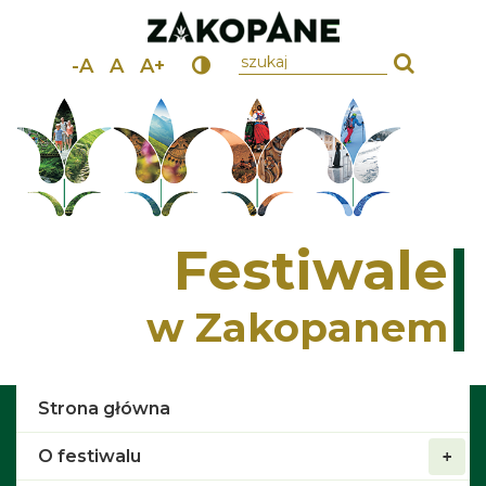
wpisz szukany tekst
-A
A
A+
Festiwale
w Zakopanem
Strona główna
O festiwalu