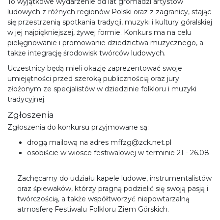
To wyjątkowe wydarzenie od lat gromadzi artystów
ludowych z różnych regionów Polski oraz z zagranicy, stając
się przestrzenią spotkania tradycji, muzyki i kultury góralskiej
w jej najpiękniejszej, żywej formie. Konkurs ma na celu
pielęgnowanie i promowanie dziedzictwa muzycznego, a
także integrację środowisk twórców ludowych.
Uczestnicy będą mieli okazję zaprezentować swoje
umiejętności przed szeroką publicznością oraz jury
złożonym ze specjalistów w dziedzinie folkloru i muzyki
tradycyjnej.
Zgłoszenia
Zgłoszenia do konkursu przyjmowane są:
drogą mailową na adres mffzg@zck.net.pl
osobiście w wiosce festiwalowej w terminie 21 - 26.08
Zachęcamy do udziału kapele ludowe, instrumentalistów
oraz śpiewaków, którzy pragną podzielić się swoją pasją i
twórczością, a także współtworzyć niepowtarzalną
atmosferę Festiwalu Folkloru Ziem Górskich.