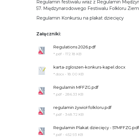
Regulamin festiwalu wraz z Regulamin Między
57. Międzynarodowego Festiwalu Folkloru Ziem 
Regulamin Konkursu na plakat dziecięcy
Załączniki:
Regulations 2026.pdf
*.pdf - 172.18 KB
karta-zgloszen-konkurs-kapel.docx
*.docx - 18.00 KB
Regulamin MFFZG.pdf
*.pdf - 286.33 KB
regulamin żywioł folkloru.pdf
*.pdf - 348.72 KB
Regulamin Plakat dziecięcy - 57MFFZG.pdf
*.pdf - 452.93 KB