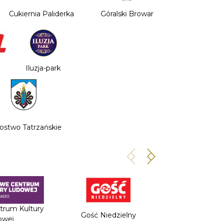
Cukiernia Paliderka
Góralski Browar
Iluzja-park
rostwo Tatrzańskie
trum Kultury
Gość Niedzielny
Pismo F
owej