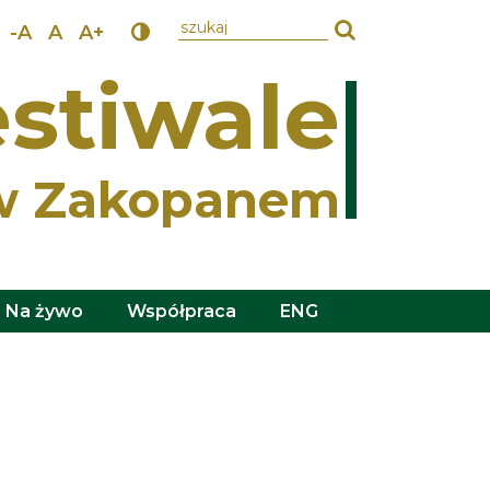
wpisz szukany tekst
-A
A
A+
stiwale
w Zakopanem
Na żywo
Współpraca
ENG