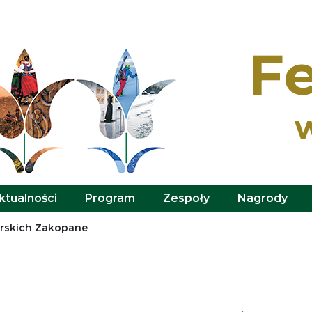
Fe
ktualności
Program
Zespoły
Nagrody
órskich Zakopane