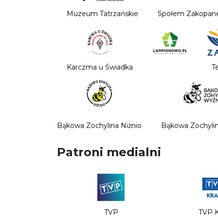
Muzeum Tatrzańskie
Społem Zakopan
Karczma u Świadka
T
Bąkowa Zochylina Niżnio
Bąkowa Zochyli
Patroni medialni
TVP
TVP 