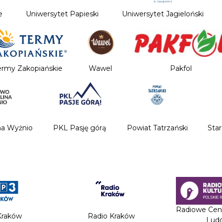
e
Uniwersytet Papieski
Uniwersytet Jagieloński
ermy Zakopiańskie
Wawel
Pakfol
na Wyżnio
PKL Pasję górą
Powiat Tatrzański
Sta
Radiowe Cen
Kraków
Radio Kraków
Lud