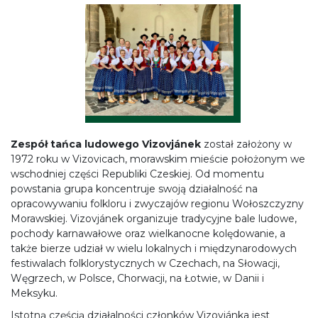
Zespół tańca ludowego Vizovjánek
został założony w
1972 roku w Vizovicach, morawskim mieście położonym we
wschodniej części Republiki Czeskiej. Od momentu
powstania grupa koncentruje swoją działalność na
opracowywaniu folkloru i zwyczajów regionu Wołoszczyzny
Morawskiej. Vizovjánek organizuje tradycyjne bale ludowe,
pochody karnawałowe oraz wielkanocne kolędowanie, a
także bierze udział w wielu lokalnych i międzynarodowych
festiwalach folklorystycznych w Czechach, na Słowacji,
Węgrzech, w Polsce, Chorwacji, na Łotwie, w Danii i
Meksyku.
Istotną częścią działalności członków Vizovjánka jest