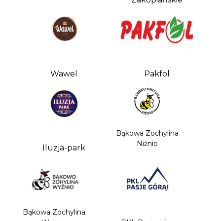
Wawel
Pakfol
Bąkowa Zochylina
Niżnio
Iluzja-park
Bąkowa Zochylina