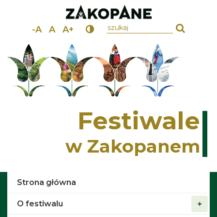
wpisz szukany tekst
-A
A
A+
Festiwale
w Zakopanem
Strona główna
O festiwalu