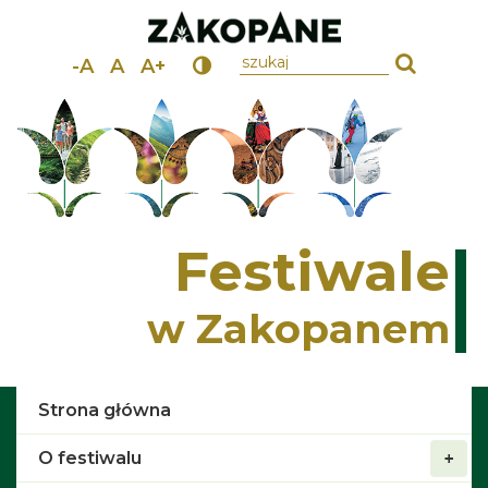
wpisz szukany tekst
-A
A
A+
Festiwale
w Zakopanem
Strona główna
O festiwalu